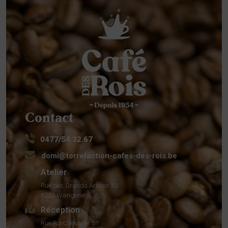
Contact
0477/54.32.67
domi@torrefaction-cafes-des-rois.be
Atelier
Rue des Grands Arbres 30
6220 Wangenies
Réception
Rue Roi Chevalier 51