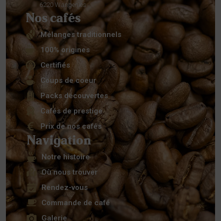
6220 Wangenies
Nos cafés
Mélanges traditionnels
100% origines
Certifiés
Coups de coeur
Packs découvertes
Cafés de prestige
Prix de nos cafés
Navigation
Notre histoire
Où nous trouver
Rendez-vous
Commande de café
Galerie