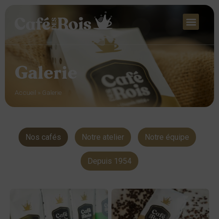
Galerie
Accueil
»
Galerie
Nos cafés
Notre atelier
Notre équipe
Depuis 1954