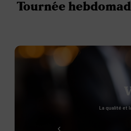
Tournée hebdomad
V
nseigne grande marque, impossible
La qualité et 
ies pour ce délicieux café, un
 j'adore.