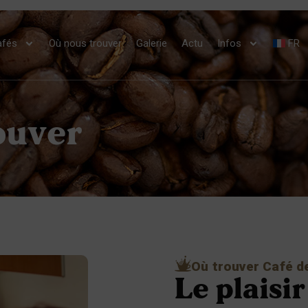
afés
Où nous trouver
Galerie
Actu
Infos
FR
ouver
Où trouver Café d
Le plaisi