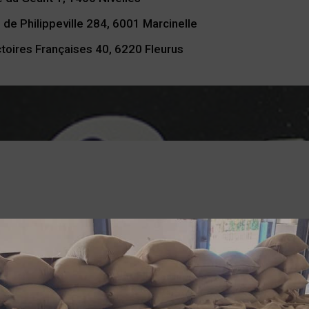
 de Philippeville 284, 6001 Marcinelle
toires Françaises 40, 6220 Fleurus
coffee shops
prit convivial chez des partenaires