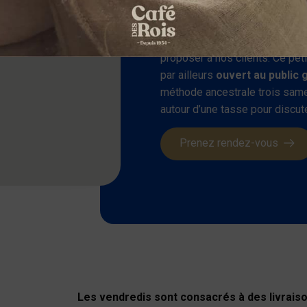
Café des Rois est également 
acheminons et cuisons notre ca
proposer à nos clients. Ce pet
par ailleurs
ouvert au public 
méthode ancestrale trois same
autour d’une tasse pour discute
Prenez rendez-vous
Les vendredis sont consacrés à des livrais