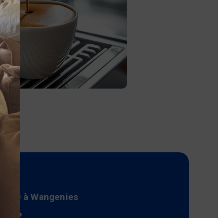
es 30 à Wangenies
ier