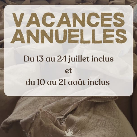
e 42, 5070 Le Roux
hilippeville 144A, 6280 Loverval
Courant 17, 7033 Cuesmes
Rue des Grands Arbr
Notre atel