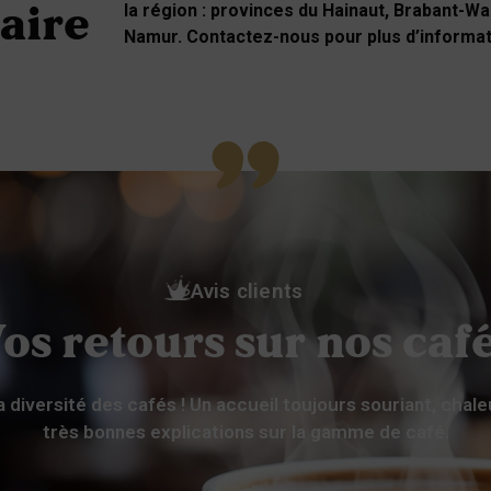
la région : provinces du Hainaut, Brabant-Wa
aire
Namur. Contactez-nous pour plus d’informa
Avis clients
os retours sur nos caf
la diversité des cafés ! Un accueil toujours souriant, cha
très bonnes explications sur la gamme de café.