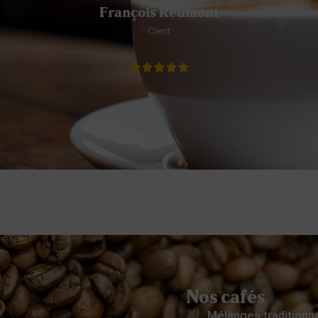
François Reumont
Client
Nos cafés
Mélanges traditionn