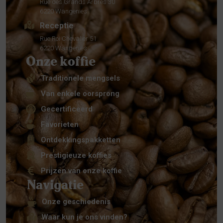
Rue des Grands Arbres 30
6220 Wangenies
Receptie
Rue Roi Chevalier 51
6220 Wangenies
Onze koffie
Traditionele mengsels
Van enkele oorsprong
Gecertificeerd
Favorieten
Ontdekkingspakketten
Prestigieuze koffies
Prijzen van onze koffie
Navigatie
Onze geschiedenis
Waar kun je ons vinden?