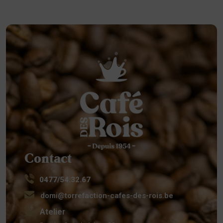
Contact
0477/54.32.67
domi@torrefaction-cafes-des-rois.be
Atelier