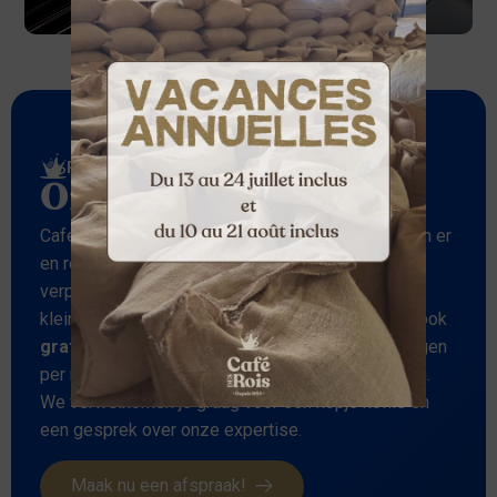
Rue des Grands Arbres 30 à Wangenies
Ons atelier
Café des Rois is ook een
branderij
. We vervoeren er
en roosteren er onze koffie voordat we hem
verpakken en aan onze klanten aanbieden. Deze
kleine ruimte met haar onbeschrijflijke aroma’s is ook
gratis open voor het publiek
. Kom drie zaterdagen
per maand onze eeuwenoude methode ontdekken.
We verwelkomen je graag voor een kopje koffie en
een gesprek over onze expertise.
Maak nu een afspraak!