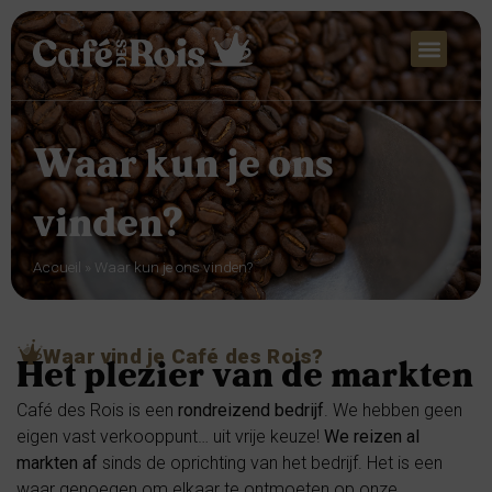
Waar kun je ons
vinden?
Accueil
»
Waar kun je ons vinden?
Waar vind je Café des Rois?
Het plezier van de markten
Café des Rois is een
rondreizend bedrijf
. We hebben geen
eigen vast verkooppunt… uit vrije keuze!
We reizen al
markten af
sinds de oprichting van het bedrijf. Het is een
waar genoegen om elkaar te ontmoeten op onze