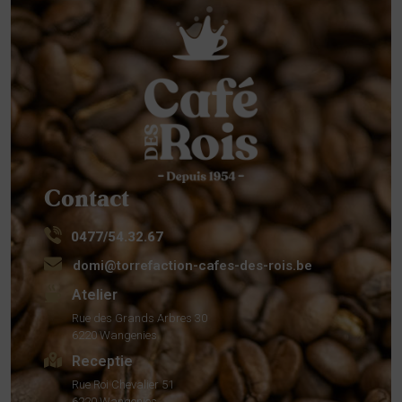
Contact
0477/54.32.67
domi@torrefaction-cafes-des-rois.be
Atelier
Rue des Grands Arbres 30
6220 Wangenies
Receptie
Rue Roi Chevalier 51
6220 Wangenies