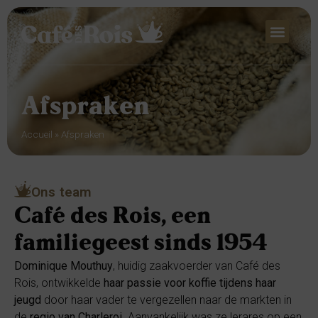
Afspraken
Accueil
»
Afspraken
Ons team
Café des Rois, een
familiegeest sinds 1954
Dominique Mouthuy
, huidig ​​zaakvoerder van Café des
Rois, ontwikkelde
haar passie voor koffie tijdens haar
jeugd
door haar vader te vergezellen naar de markten in
de
regio van Charleroi
. Aanvankelijk was ze lerares op een