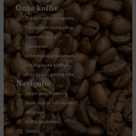
Onze koffie
Traditionele mengsels
Van enkele oorsprong
Gecertificeerd
Favorieten
Ontdekkingspakketten
Prestigieuze koffies
Prijzen van onze koffie
Navigatie
Onze geschiedenis
Waar kun je ons vinden?
Afspraak
Koffie bestellen
Galerij