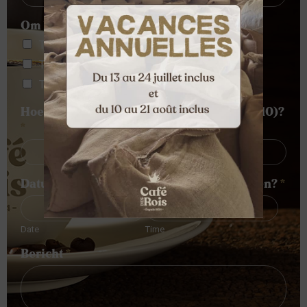
Om hoe laat wil je het atelier bezoeken?
*
Tussen 9.00 en 10.00 uur
Tussen 10.00 en 11.00 uur
Tussen 11.00 en 12.00 uur
Hoeveel mensen zullen er zijn (maximaal 10)?
*
Datum en tijd om contact met je op te nemen?
*
Date
Time
Bericht
*